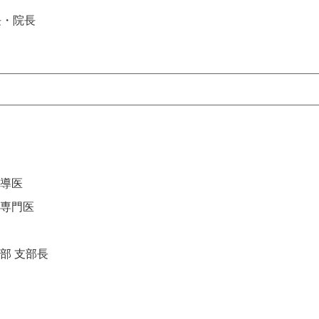
長・院長
指導医
床専門医
部 支部長