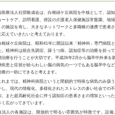
当医療法人社団敬成会は、白根緑ケ丘病院を中核として、認
ョートケア、訪問看護、併設の介護老人保健施設常盤園、地
くの施設を有し、大きなネットワークと多職種の連携で患者
に応えていきたいと考えております。
白根緑ケ丘病院は、昭和41年に開設以来「精神科」専門病院
た。精神科は統合失調症、躁うつ病、認知症等の治療を担っ
期治療を行うことが大切です。平成26年2月から脳卒中外来を
神疾患と症状が紛らわしい脳の病気の一つでもある脳卒中な
治療の一助にできると考えます。
これまでは、精神科病院というと閉鎖的で特殊な病気のみ扱
かし、現代の情報化、多様化されたストレスの多い社会での
加、また超高齢化社会に伴う認知症の患者さまの増加といっ
きく広がってきています。
当法人の各施設は、開放的で明るい雰囲気が特徴です。設備