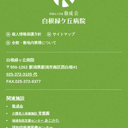
個人情報保護方針
サイトマップ
全館・敷地内禁煙について
白根緑ヶ丘病院
〒950-1262 新潟県新潟市南区西白根41
025-372-3105 代
FAX.025-372-6377
関連施設
敬成会
常盤園
介護老人保健施設
あじかた
地域包括支援センター
認知症疾患医療センター