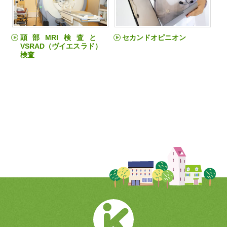
頭部MRI検査と
セカンドオピニオン
VSRAD（ヴイエスラド）
検査